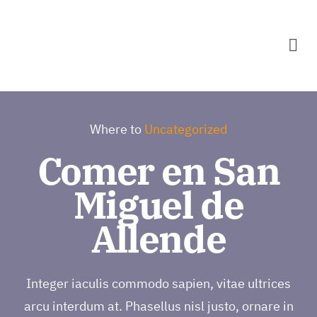
Zum
Inhalt
Tog
springen
Nav
Programm
Where to
Uncategorized
Informatio
Comer en San
Vorverkaufs
Miguel de
Allende
Veranstalte
Integer iaculis commodo sapien, vitae ultrices
arcu interdum at. Phasellus nisl justo, ornare in