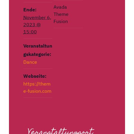
Avada
Ende:
Theme
November 6,
Fusion
2023 @
15:00
Veranstaltun
gskategorie:
Dance
Webseite:
https://them
e-fusion.com
Veranstaltungsort