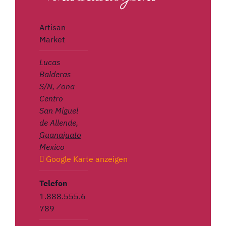
Artisan
Market
Lucas
Balderas
S/N, Zona
Centro
San Miguel
de Allende
,
Guanajuato
Mexico
Google Karte anzeigen
Telefon
1.888.555.6
789