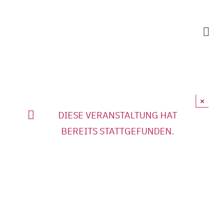
Zum
Inhalt
Tog
springen
Nav
Programm
Informatio
×
DIESE VERANSTALTUNG HAT
Vorverkaufs
BEREITS STATTGEFUNDEN.
Veranstalte