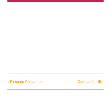
Compártelo con tus
amigos!
Facebook
X
Reddit
WhatsApp
Pinterest
Vk
E-
Mail
Pintando Calaveritas
Cempasúchitl