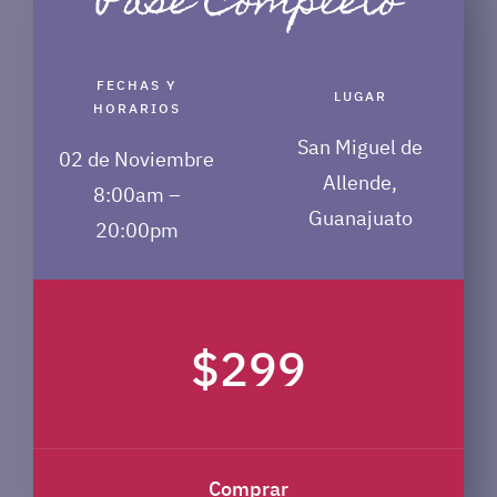
Pase Completo
FECHAS Y
LUGAR
HORARIOS
San Miguel de
02 de Noviembre
Allende,
8:00am –
Guanajuato
20:00pm
$299
Comprar